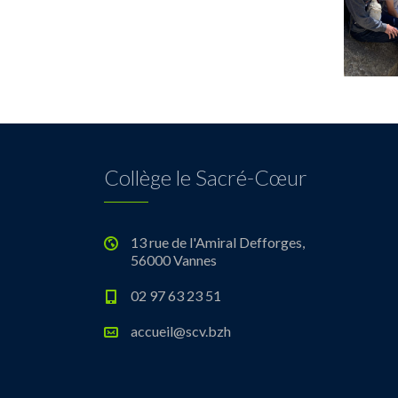
Collège le Sacré-Cœur
13 rue de l'Amiral Defforges,
56000 Vannes
02 97 63 23 51
accueil@scv.bzh