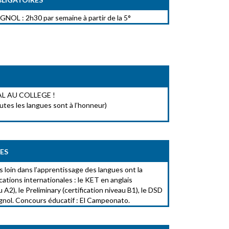
L : 2h30 par semaine à partir de la 5°
L AU COLLEGE !
utes les langues sont à l’honneur)
ES
us loin dans l’apprentissage des langues ont la
ications internationales : le KET en anglais
 A2), le Preliminary (certification niveau B1), le DSD
gnol. Concours éducatif : El Campeonato.