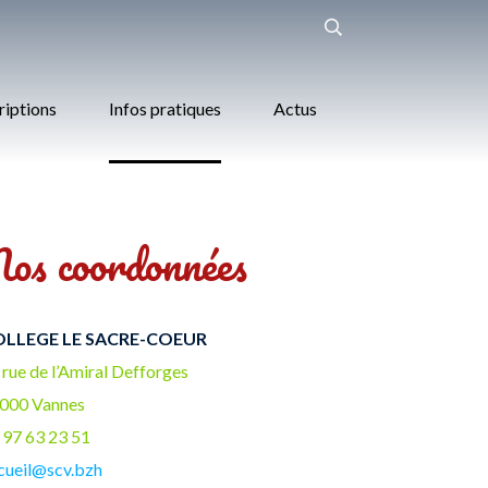
riptions
Infos pratiques
Actus
os coordonnées
LLEGE LE SACRE-COEUR
 rue de l’Amiral Defforges
000 Vannes
 97 63 23 51
cueil@scv.bzh