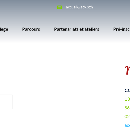
accueil@scv.bzh
llège
Parcours
Partenariats et ateliers
Pré-insc
N
CO
13
56
02
ac