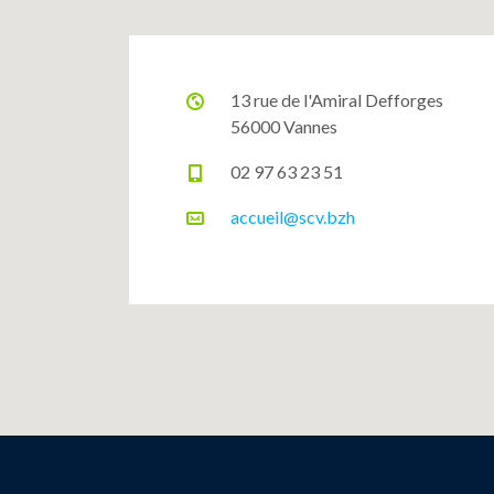
13 rue de l'Amiral Defforges
56000 Vannes
02 97 63 23 51
accueil@scv.bzh