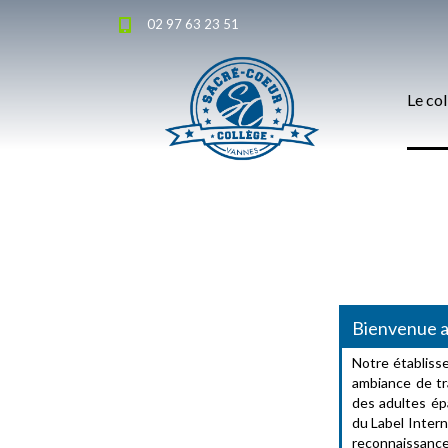
02 97 63 23 51
Le co
Bienvenue a
Notre établiss
ambiance de tra
des adultes ép
du Label Intern
reconnaissanc