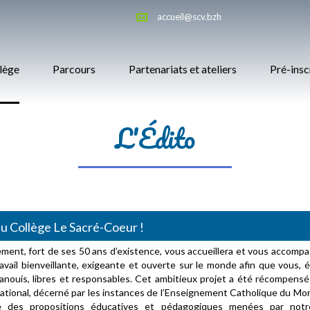
accueil@scv.bzh
llège
Parcours
Partenariats et ateliers
Pré-insc
L'Édito
u Collège Le Sacré-Coeur !
ement, fort de ses 50 ans d’existence, vous accueillera et vous accomp
vail bienveillante, exigeante et ouverte sur le monde afin que vous, é
anouis, libres et responsables. Cet ambitieux projet a été récompensé 
ational, décerné par les instances de l’Enseignement Catholique du Mor
e des propositions éducatives et pédagogiques menées par not